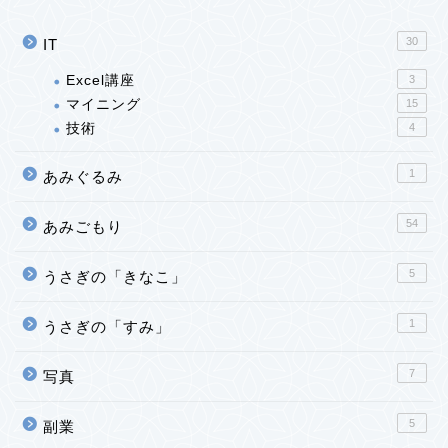
30
IT
Excel講座
3
マイニング
15
技術
4
1
あみぐるみ
54
あみごもり
5
うさぎの「きなこ」
1
うさぎの「すみ」
7
写真
5
副業