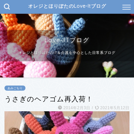
オレジとほりぽたのLove-Itブログ
Love-ITブログ
オレジとほりぽたのIT＆介護を中心とした日常系ブログ
あみごもり
うさぎのヘアゴム再入荷！
2014年2月3日
/
2021年5月12日