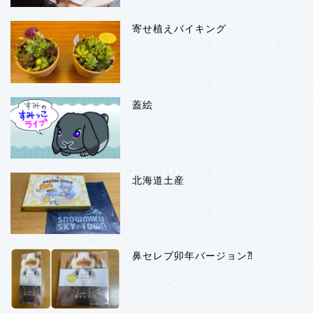
寄せ植えバイキング
蓋絵
北海道土産
鼻セレブ卯年バージョン⁈