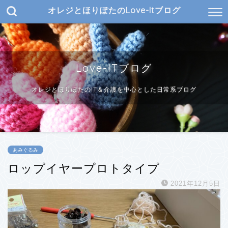
オレジとほりぽたのLove-Itブログ
Love-ITブログ
オレジとほりぽたのIT＆介護を中心とした日常系ブログ
あみぐるみ
ロップイヤープロトタイプ
2021年12月5日