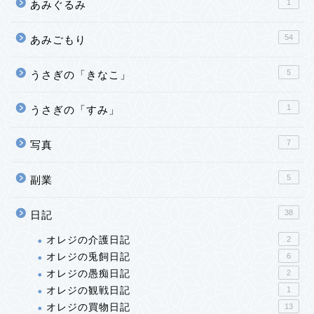
1
あみぐるみ
54
あみごもり
5
うさぎの「きなこ」
1
うさぎの「すみ」
7
写真
5
副業
38
日記
オレジの介護日記
2
オレジの兎飼日記
6
オレジの愚痴日記
2
オレジの観戦日記
1
オレジの買物日記
13