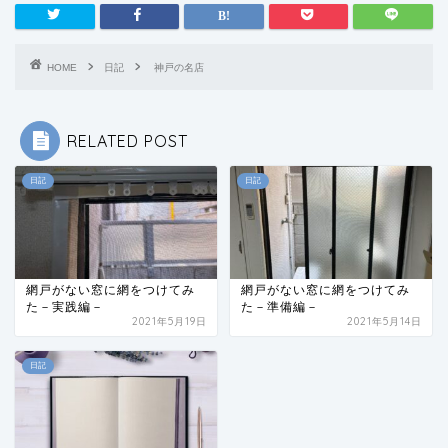
HOME
日記
神戸の名店
RELATED POST
日記
日記
網戸がない窓に網をつけてみ
網戸がない窓に網をつけてみ
た－実践編－
た－準備編－
2021年5月19日
2021年5月14日
日記