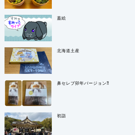
蓋絵
北海道土産
鼻セレブ卯年バージョン⁈
初詣