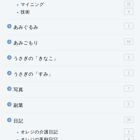
マイニング
15
技術
4
1
あみぐるみ
54
あみごもり
5
うさぎの「きなこ」
1
うさぎの「すみ」
7
写真
5
副業
38
日記
オレジの介護日記
2
オレジの兎飼日記
6