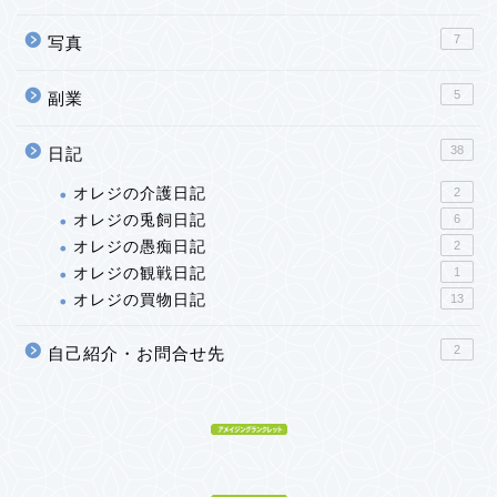
7
写真
5
副業
38
日記
オレジの介護日記
2
オレジの兎飼日記
6
オレジの愚痴日記
2
オレジの観戦日記
1
オレジの買物日記
13
2
自己紹介・お問合せ先