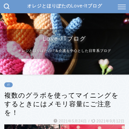
オレジとほりぽたのLove-Itブログ
Love-ITブログ
オレジとほりぽたのIT＆介護を中心とした日常系ブログ
IT
複数のグラボを使ってマイニングを
するときにはメモリ容量にご注意
を！
2021年5月24日
/
2021年9月12日