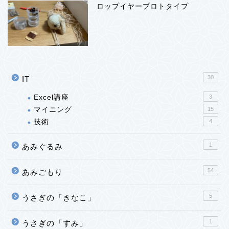
ロップイヤープロトタイプ
30
IT
Excel講座
3
マイニング
15
技術
4
1
あみぐるみ
54
あみごもり
5
うさぎの「きなこ」
1
うさぎの「すみ」